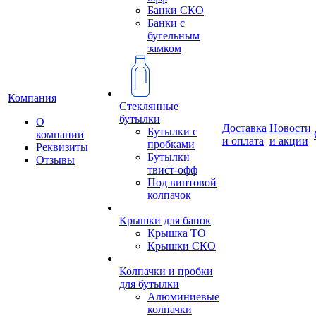
Банки СКО
Банки с
бугельным
замком
Компания
Стеклянные
бутылки
О
Доставка
Новости
Бутылки с
компании
и оплата
и акции
пробками
Реквизиты
Бутылки
Отзывы
твист-офф
Под винтовой
колпачок
Крышки для банок
Крышка ТО
Крышки СКО
Колпачки и пробки
для бутылки
Алюминиевые
колпачки