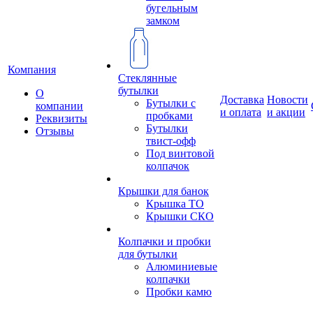
бугельным
замком
Компания
Стеклянные
бутылки
О
Доставка
Новости
Бутылки с
компании
и оплата
и акции
пробками
Реквизиты
Бутылки
Отзывы
твист-офф
Под винтовой
колпачок
Крышки для банок
Крышка ТО
Крышки СКО
Колпачки и пробки
для бутылки
Алюминиевые
колпачки
Пробки камю