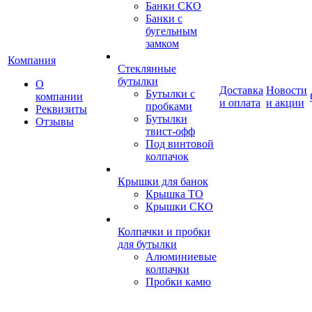
Банки СКО
Банки с
бугельным
замком
Компания
Стеклянные
бутылки
О
Доставка
Новости
Бутылки с
компании
и оплата
и акции
пробками
Реквизиты
Бутылки
Отзывы
твист-офф
Под винтовой
колпачок
Крышки для банок
Крышка ТО
Крышки СКО
Колпачки и пробки
для бутылки
Алюминиевые
колпачки
Пробки камю