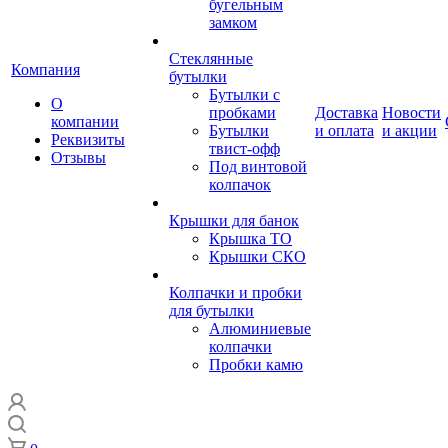
бугельным
замком
Стеклянные
Компания
бутылки
Бутылки с
О
пробками
Доставка
Новости
компании
Бутылки
и оплата
и акции
Реквизиты
твист-офф
Отзывы
Под винтовой
колпачок
Крышки для банок
Крышка ТО
Крышки СКО
Колпачки и пробки
для бутылки
Алюминиевые
колпачки
Пробки камю