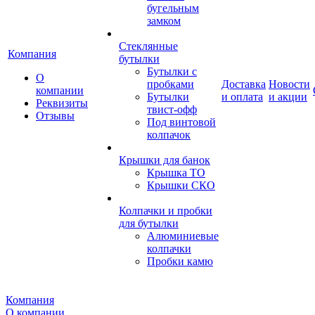
бугельным
замком
Стеклянные
Компания
бутылки
Бутылки с
О
пробками
Доставка
Новости
компании
Бутылки
и оплата
и акции
Реквизиты
твист-офф
Отзывы
Под винтовой
колпачок
Крышки для банок
Крышка ТО
Крышки СКО
Колпачки и пробки
для бутылки
Алюминиевые
колпачки
Пробки камю
Компания
О компании